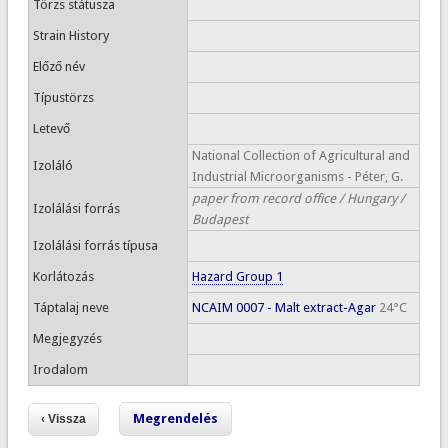
Törzs státusza
Strain History
Előző név
Típustörzs
Letevő
National Collection of Agricultural and
Izoláló
Industrial Microorganisms - Péter, G.
paper from record office / Hungary /
Izolálási forrás
Budapest
Izolálási forrás típusa
Korlátozás
Hazard Group 1
Táptalaj neve
NCAIM 0007 - Malt extract-Agar
24°C
Megjegyzés
Irodalom
Megrendelés