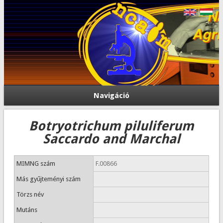
Navigáció
Botryotrichum piluliferum
Saccardo and Marchal
MIMNG szám
F.00866
Más gyűjteményi szám
Törzs név
Mutáns