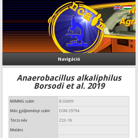
Navigáció
Anaerobacillus alkaliphilus
Borsodi et al. 2019
MIMNG szám
B.02609
Más gyűjteményi szám
DSM 29794
Törzs név
Z23-18
Mutáns