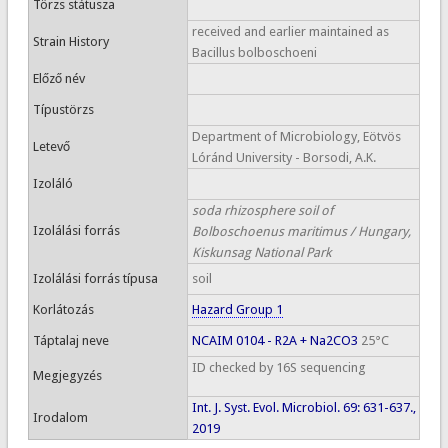
Törzs státusza
received and earlier maintained as
Strain History
Bacillus bolboschoeni
Előző név
Típustörzs
Department of Microbiology, Eötvös
Letevő
Lóránd University - Borsodi, A.K.
Izoláló
soda rhizosphere soil of
Izolálási forrás
Bolboschoenus maritimus / Hungary,
Kiskunsag National Park
Izolálási forrás típusa
soil
Korlátozás
Hazard Group 1
Táptalaj neve
NCAIM 0104 - R2A + Na2CO3
25°C
ID checked by 16S sequencing
Megjegyzés
Int. J. Syst. Evol. Microbiol. 69: 631-637.,
Irodalom
2019