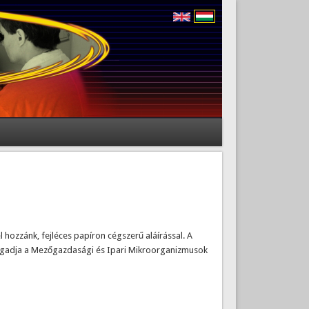
l hozzánk, fejléces papíron cégszerű aláírással. A
lfogadja a Mezőgazdasági és Ipari Mikroorganizmusok