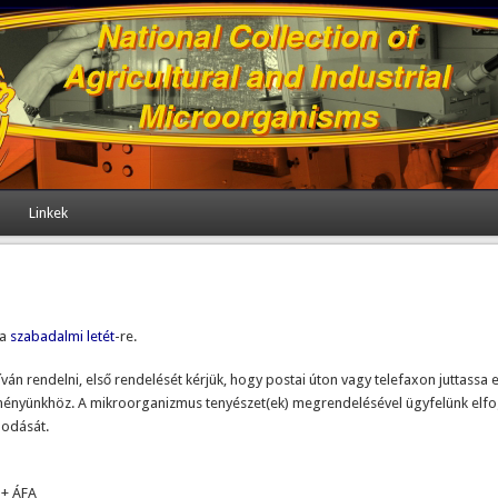
Linkek
 a
szabadalmi letét
-re.
n rendelni, első rendelését kérjük, hogy postai úton vagy telefaxon juttassa e
jteményünkhöz. A mikroorganizmus tenyészet(ek) megrendelésével ügyfelünk e
odását.
 + ÁFA