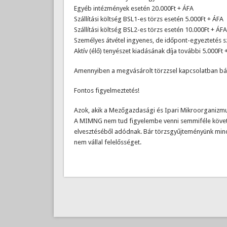
Egyéb intézmények esetén 20.000Ft + ÁFA
Szállítási költség BSL1-es törzs esetén 5.000Ft + ÁFA
Szállítási költség BSL2-es törzs esetén 10.000Ft + ÁFA
Személyes átvétel ingyenes, de időpont-egyeztetés 
Aktív (élő) tenyészet kiadásának díja további 5.000Ft 
Amennyiben a megvásárolt törzzsel kapcsolatban bárm
Fontos figyelmeztetés!
Azok, akik a Mezőgazdasági és Ipari Mikroorganizmus
A MIMNG nem tud figyelembe venni semmiféle követelé
elvesztéséből adódnak. Bár törzsgyűjteményünk mind
nem vállal felelősséget.