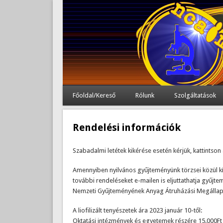
Főoldal/Kereső
Rólunk
Szolgáltatások
Rendelési információk
Szabadalmi letétek kikérése esetén kérjük, kattintson
Amennyiben nyilvános gyűjteményünk törzsei közül kívá
további rendeléseket e-mailen is eljuttathatja gyű
Nemzeti Gyűjteményének Anyag Átruházási Megállap
A liofilizált tenyészetek ára 2023 január 10-től:
Oktatási intézmények és egyetemek részére 15.000Ft