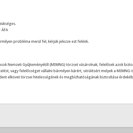
szükséges.
+ ÁFA
ilyen probléma merül fel, kérjük jelezze ezt felénk.
ok Nemzeti Gyűjteményétől (MIMNG) törzset vásárolnak, felelősek azok biztons
st, vagy felelősséget vállalni bármilyen kárért, sérülésért melyek a MIMNG-tő
ent elkövet törzsei hitelességének és megbízhatóságának biztosítása érdeké