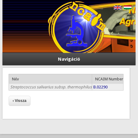
Navigáció
Név
NCAIM Number
Streptococcus salivarius subsp. thermophilus
B.02290