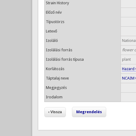
Strain History
Előző név
Típustörzs
Letevő
Izoláló
National
Izolálási forrás
flower 
Izolálási forrás típusa
plant
Korlátozás
Hazard 
Táptalaj neve
NCAIM 0
Megjegyzés
Irodalom
Megrendelés