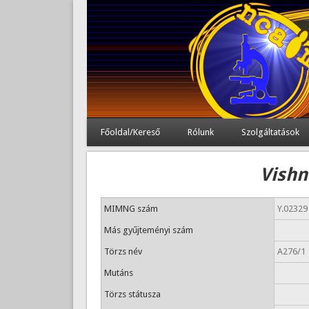
Főoldal/Kereső
Rólunk
Szolgáltatások
Vishn
MIMNG szám
Y.02329
Más gyűjteményi szám
Törzs név
A276/1
Mutáns
Törzs státusza