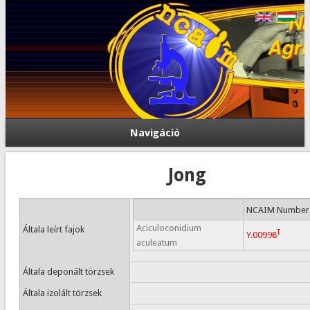
Navigáció
Jong
NCAIM Number
Aciculoconidium
Általa leírt fajok
T
Y.00998
aculeatum
Általa deponált törzsek
Általa izolált törzsek