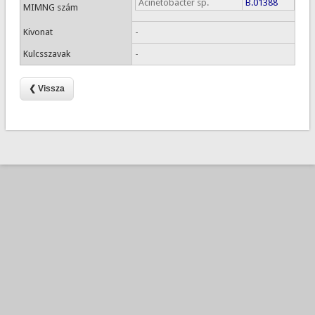
Acinetobacter sp.
B.01388
MIMNG szám
Kivonat
-
Kulcsszavak
-