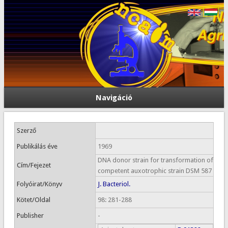
Navigáció
Szerző
Publikálás éve
1969
DNA donor strain for transformation of
Cím/Fejezet
competent auxotrophic strain DSM 587
Folyóirat/Könyv
J. Bacteriol.
Kötet/Oldal
98: 281-288
Publisher
-