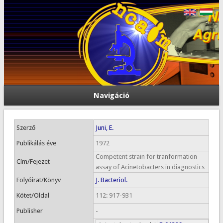
Navigáció
Szerző
Juni, E.
Publikálás éve
1972
Competent strain for tranformation
Cím/Fejezet
assay of Acinetobacters in diagnostics
Folyóirat/Könyv
J. Bacteriol.
Kötet/Oldal
112: 917-931
Publisher
-