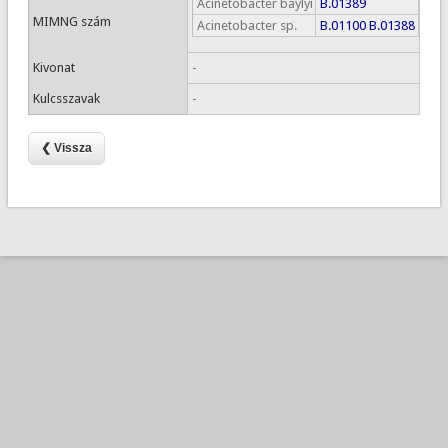
Acinetobacter baylyi
B.01389
MIMNG szám
Acinetobacter sp.
B.01100
B.01388
Kivonat
-
Kulcsszavak
-