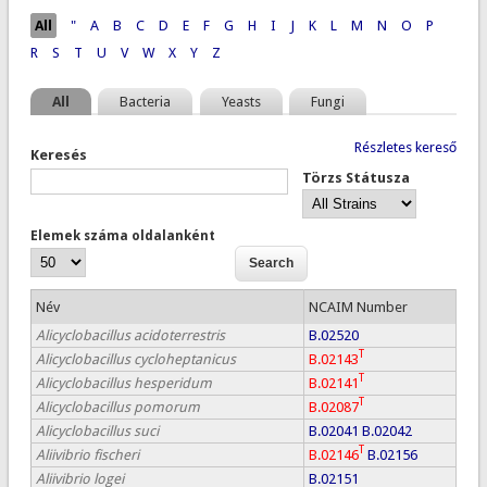
Oldalak
All
"
A
B
C
D
E
F
G
H
I
J
K
L
M
N
O
P
R
S
T
U
V
W
X
Y
Z
All
Bacteria
Yeasts
Fungi
Részletes kereső
Keresés
Törzs Státusza
Elemek száma oldalanként
Név
NCAIM Number
Alicyclobacillus acidoterrestris
B.02520
T
Alicyclobacillus cycloheptanicus
B.02143
T
Alicyclobacillus hesperidum
B.02141
T
Alicyclobacillus pomorum
B.02087
Alicyclobacillus suci
B.02041
B.02042
T
Aliivibrio fischeri
B.02146
B.02156
Aliivibrio logei
B.02151